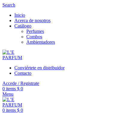
Search
Inicio
Acerca de nosotros
Catálogo
Perfumes
Combos
Ambientadores
Conviértete en distribuidor
Contacto
Accede / Registrate
0
items
$
0
Menu
0
items
$
0