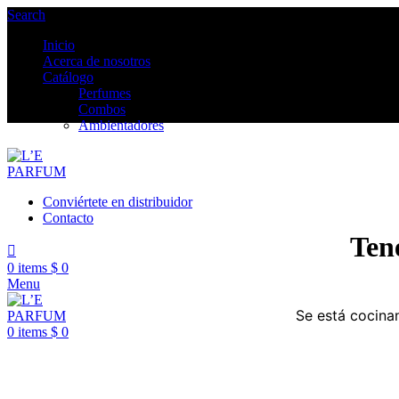
Search
Inicio
Acerca de nosotros
Catálogo
Perfumes
Combos
Ambientadores
Conviértete en distribuidor
Contacto
Ten
0
items
$
0
Menu
Se está cocinan
0
items
$
0